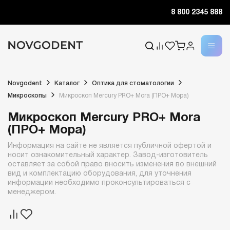
8 800 2345 888
Novgodent
Каталог
Оптика для стоматологии
Микроскопы
Микроскоп Mercury PRO+ Mora (ПРО+ Мора)
Микроскоп Mercury PRO+ Mora
(ПРО+ Мора)
Информация на сайте не является публичной офертой и
носит ознакомительный характер. Завод-изготовитель
оставляет за собой право вносить изменения во внешний
вид и комплектацию оборудования, для уточнения
информации необходимо проконсультироваться с
менеджером.