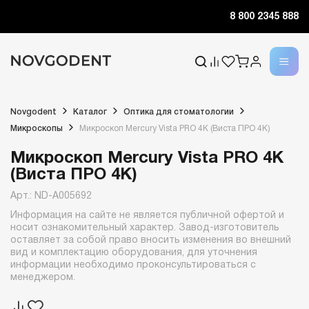
8 800 2345 888
Novgodent
Каталог
Оптика для стоматологии
Микроскопы
Микроскоп Mercury Vista PRO 4K (Виста ПРО 4К)
Микроскоп Mercury Vista PRO 4K
(Виста ПРО 4К)
Арт.: ND-A005692
Информация на сайте не является публичной офертой и
носит ознакомительный характер. Завод-изготовитель
оставляет за собой право вносить изменения во внешний
вид и комплектацию оборудования, для уточнения
информации необходимо проконсультироваться с
менеджером.