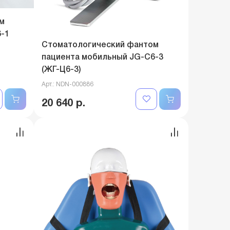
м
-1
Стоматологический фантом
пациента мобильный JG-C6-3
(ЖГ-Ц6-3)
Арт.: NDN-000886
20 640 р.