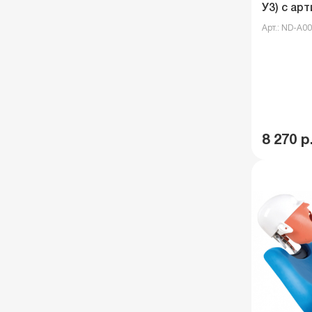
У3) с ар
Арт.: ND-A0
8 270 р