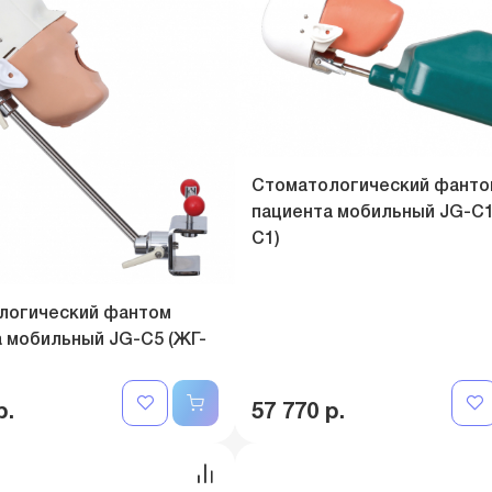
Стоматологический фанто
пациента мобильный JG-C1
C1)
логический фантом
 мобильный JG-C5 (ЖГ-
р.
57 770 р.