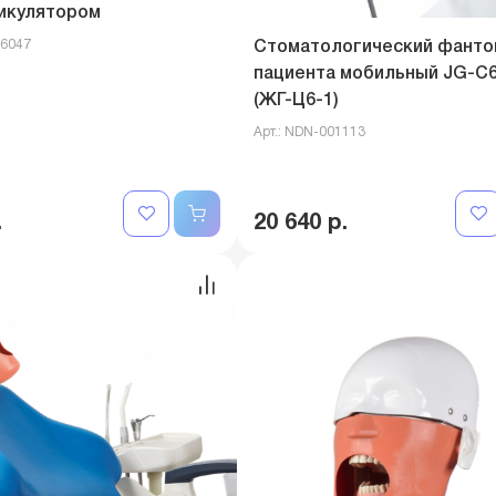
тикулятором
06047
Стоматологический фанто
пациента мобильный JG-C6
(ЖГ-Ц6-1)
Арт.: NDN-001113
.
20 640 р.