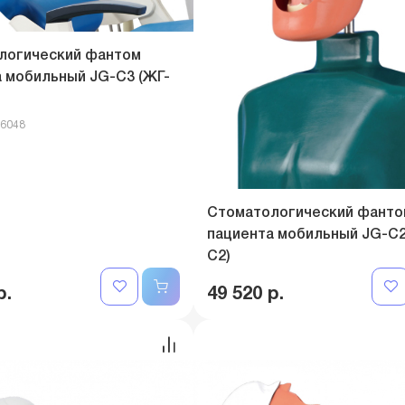
логический фантом
 мобильный JG-C3 (ЖГ-
06048
Стоматологический фанто
пациента мобильный JG-C2
C2)
р.
49 520 р.