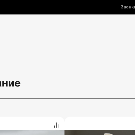
Звонк
ание