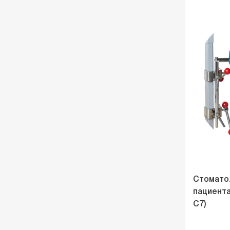
Стомато
пациента
C7)