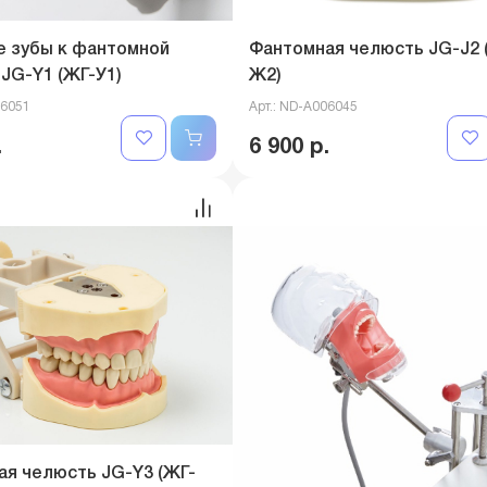
е зубы к фантомной
Фантомная челюсть JG-J2 
JG-Y1 (ЖГ-У1)
Ж2)
06051
Арт.: ND-A006045
.
6 900 р.
я челюсть JG-Y3 (ЖГ-