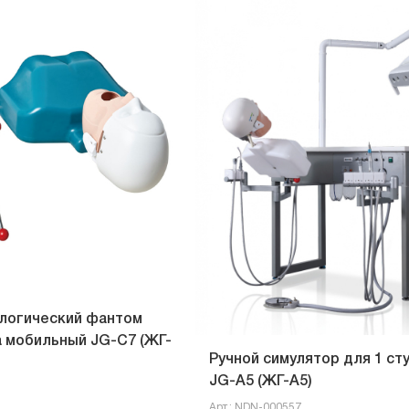
логический фантом
 мобильный JG-C7 (ЖГ-
Ручной симулятор для 1 ст
JG-A5 (ЖГ-А5)
Арт.: NDN-000557