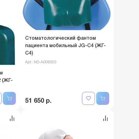
Стоматологический фантом
пациента мобильный JG-C4 (ЖГ-
C4)
Арт.: ND-A006050
м
 (ЖГ-
51 650 р.