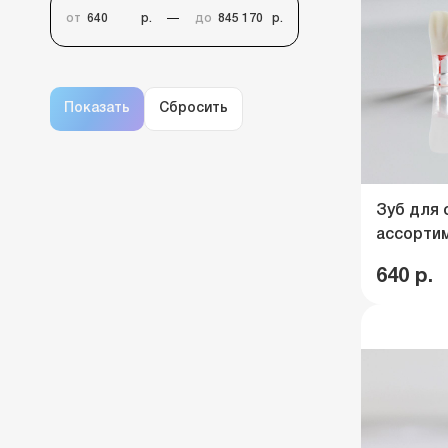
от
р.
до
р.
Зуб для 
ассортим
640 р.