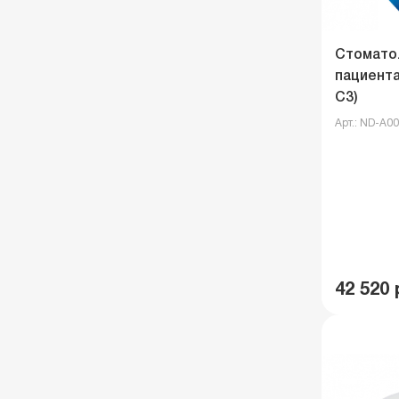
Стомато
пациента
C3)
Арт.: ND-A0
42 520 