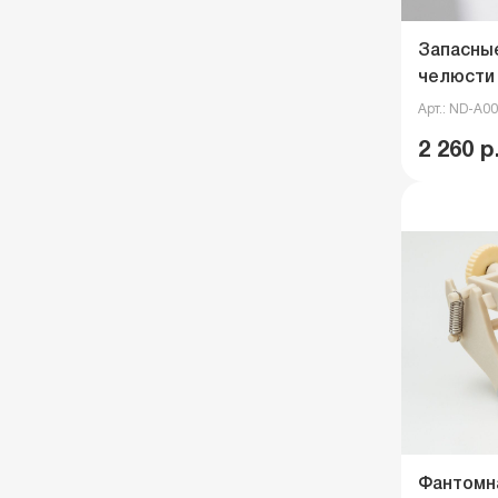
Запасны
челюсти 
Арт.: ND-A0
2 260 р
Фантомна