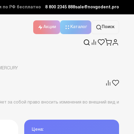
и по РФ бесплатно
8 800 2345 888
sale@novgodent.pro
Акции
Каталог
Поиск
 MERCURY
ет за собой право вносить изменения во внешний вид и
Цена: