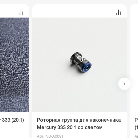
333 (20:1)
Роторная группа для наконечника
Р
Mercury 333 20:1 со светом
(
Арт.: ND-A0091
А