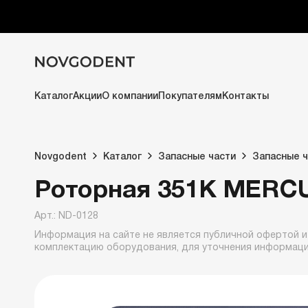
Каталог
Акции
О компании
Покупателям
Контакты
Novgodent
Каталог
Запасные части
Запасные ч
Роторная 351К MERC
Арт.: ND-0128
Информация на сайте не является публичной офертой и
комплектацию оборудования, для уточнения информац