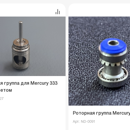
я группа для Mercury 333
ветом
27
Роторная группа Меrcury 
Арт.: ND-0091