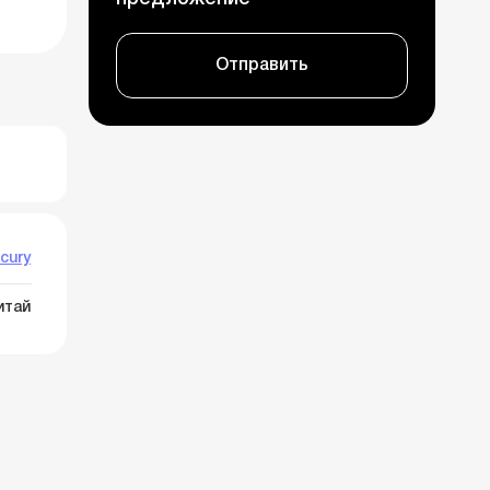
Отправить
cury
итай