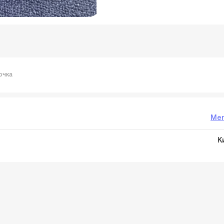
очка
Mer
К