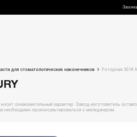
Звонк
асти для стоматологических наконечников
Роторная 351К
URY
 носит ознакомительный характер. Завод-изготовитель оставля
ии необходимо проконсультироваться с менеджером.