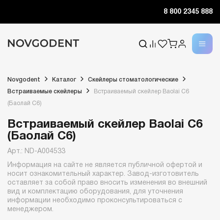
8 800 2345 888
Novgodent
Каталог
Скейлеры стоматологические
Встраиваемые скейлеры
Встраиваемый скейлер Baolai C6
(Баолай C6)
Встраиваемый скейлер Baolai C6
(Баолай C6)
Арт.: ND-A004533
Информация на сайте не является публичной офертой и
носит ознакомительный характер. Завод-изготовитель
оставляет за собой право вносить изменения во внешний
вид и комплектацию оборудования, для уточнения
информации необходимо проконсультироваться с
менеджером.