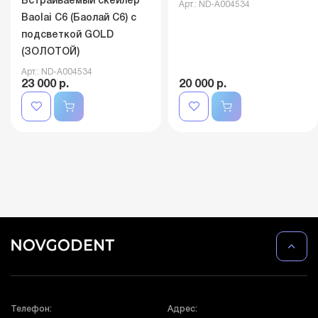
Встраиваемый скейлер
Арт.: ND-A004534
Baolai C6 (Баолай C6) с
подсветкой GOLD
(ЗОЛОТОЙ)
Арт.: ND-A004534
23 000 р.
20 000 р.
Телефон:
Адрес: