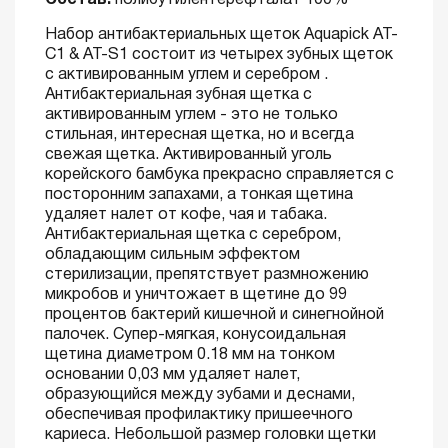
Состав:
полибутилентерефталат 100%
Набор антибактериальных щеток Aquapick AT-
C1 & AT-S1 состоит из четырех зубных щеток
с активированным углем и серебром .
Антибактериальная зубная щетка с
активированным углем - это не только
стильная, интересная щетка, но и всегда
свежая щетка. Активированный уголь
корейского бамбука прекрасно справляется с
посторонним запахами, а тонкая щетина
удаляет налет от кофе, чая и табака.
Антибактериальная щетка с серебром,
обладающим сильным эффектом
стерилизации, препятствует размножению
микробов и уничтожает в щетине до 99
процентов бактерий кишечной и синегнойной
палочек. Супер-мягкая, конусоидальная
щетина диаметром 0.18 мм на тонком
основании 0,03 мм удаляет налет,
образующийся между зубами и деснами,
обеспечивая профилактику пришеечного
кариеса. Небольшой размер головки щетки