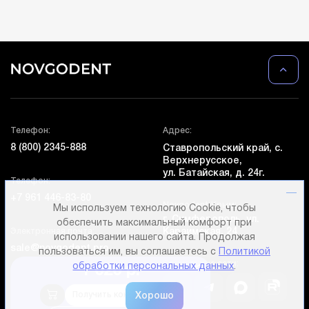
Телефон:
Адрес:
8 (800) 2345-888
Ставропольский край, с.
Верхнерусское,
ул. Батайская, д. 24г.
Телефон:
+7 961 446-83-80
Novgodent Крым:
Мы используем технологию Cookie, чтобы
г. Симферополь, ул.
обеспечить максимальный комфорт при
Электронная почта:
Караимская, 24
использовании нашего сайта. Продолжая
sale@novgodent.pro
пользоваться им, вы соглашаетесь с
Политикой
Социальные сети:
обработки персональных данных
.
1 020 р.
Получить консультацию