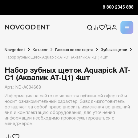
8 800 2345 888
Novgodent
Каталог
Гигиена полости рта
Зубные щетки
Набор зубных щеток Aquapick AT-C1 (Аквапик AT-Ц1) 4шт
Набор зубных щеток Aquapick AT-
C1 (Аквапик AT-Ц1) 4шт
Арт.: ND-A004668
Информация на сайте не является публичной офертой и
носит ознакомительный характер. Завод-изготовитель
оставляет за собой право вносить изменения во внешний
вид и комплектацию оборудования, для уточнения
информации необходимо проконсультироваться с
менеджером.