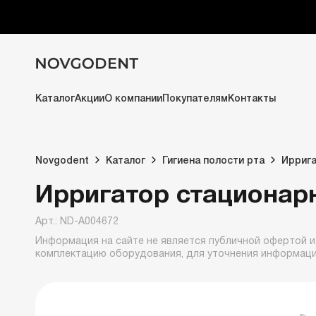
Каталог
Акции
О компании
Покупателям
Контакты
Novgodent
Каталог
Гигиена полости рта
Ирриг
Ирригатор стационарн
Арт.: ND-A004672
Информация на сайте не является публичной офертой и
комплектацию оборудования, для уточнения информац