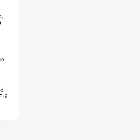
о,
ы
ую,
во
F-8