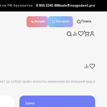
и по РФ бесплатно
8 800 2345 888
sale@novgodent.pro
Акции
Каталог
Поиск
ет за собой право вносить изменения во внешний вид и
Цена: