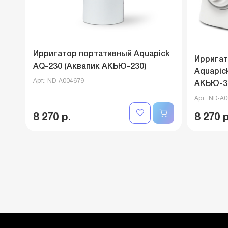
Ирригатор портативный Aquapick
Ирригат
AQ-230 (Аквапик АКЬЮ-230)
Aquapic
Арт.: ND-A004679
АКЬЮ-3
Арт.: ND-A
8 270 р.
8 270 р