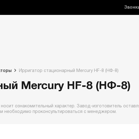
Звонк
аторы
Ирригатор стационарный Mercury HF-8 (HФ-8)
ый Mercury HF-8 (HФ-8)
 носит ознакомительный характер. Завод-изготовитель оставля
ии необходимо проконсультироваться с менеджером.