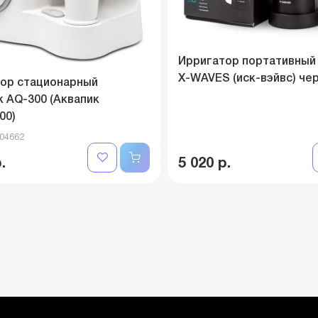
Ирригатор портативный
X-WAVES (иск-вэйвс) че
ор стационарный
k AQ-300 (Аквапик
00)
004662
.
5 020 р.