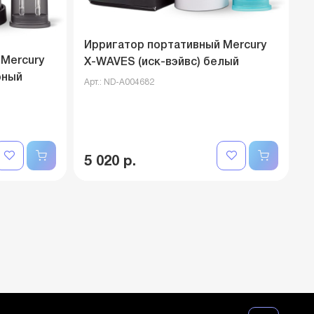
Ирригатор портативный Mercury
 Mercury
X-WAVES (иск-вэйвс) белый
рный
Арт.: ND-A004682
5 020 р.