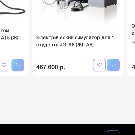
Э
нтом
с
Электрический симулятор для 1
A15 (ЖГ-
А
студента JG-A8 (ЖГ-А8)
467 600 р.
4