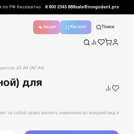
и по РФ бесплатно
8 800 2345 888
sale@novgodent.pro
Акции
Каталог
Поиск
дентов JG-A4 (ЖГ-А4)
ной) для
ет за собой право вносить изменения во внешний вид и