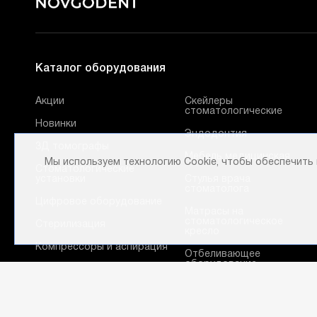
Каталог оборудования
Акции
Скейлеры
стоматологические
Новинки
Эндодонтия
3Д томографы
Мебель медицинская
Мы используем технологию Cookie, чтобы обеспечить
Стоматологические
установки
Стулья врача
стоматолога
Цифровое оборудование
Матрасы на
стоматологическое
Стерилизация
кресло
Компрессоры и аспирация
Отбеливающее
оборудование
Рентгеновское
оборудование
Гигиена полости рта
Оптика для стоматологии
Имплантология