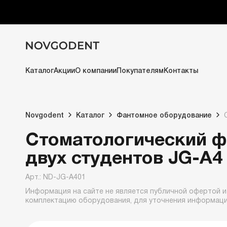
Каталог
Акции
О компании
Покупателям
Контакты
Novgodent
Каталог
Фантомное оборудование
Стоматологический фа
двух студентов JG-A4
Арт.: ND-JG-A401
Информация на сайте не является публичной офертой и
комплектацию оборудования, для уточнения информац