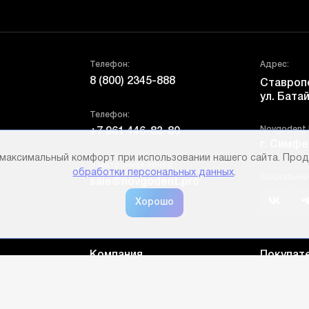
Телефон:
Адрес:
8 (800) 2345-888
Ставропо
ул. Батай
Телефон:
Novgodent
+7 961 446-83-80
г. Симфе
 максимальный комфорт при использовании нашего сайта. Прод
Электронная почта:
обработки персональных данных
.
Социальные
sale@novgodent.pro
Компания
Покупат
История компании
Рассрочка