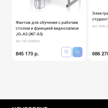
Электри
студент
Фантом для обучения с рабочим
Арт.: NDN-
столом и функцией видеозаписи
JG-A3 (ЖГ-А3)
Арт.: ND-A006053
845 170 р.
686 27