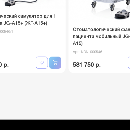
ческий симулятор для 1
а JG-A15+ (ЖГ-А15+)
Стоматологический фа
000546/1
пациента мобильный JG-
А15)
Арт.: NDN-000546
0 р.
581 750 р.