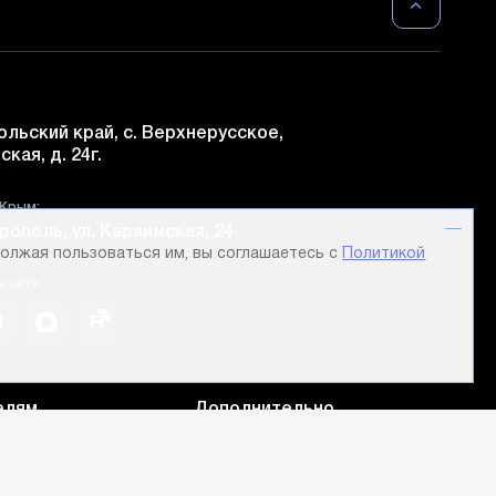
льский край, с. Верхнерусское,
ская, д. 24г.
 Крым:
рополь, ул. Караимская, 24
олжая пользоваться им, вы соглашаетесь с
Политикой
 сети:
елям
Дополнительно
 и лизинг
Карта сайта