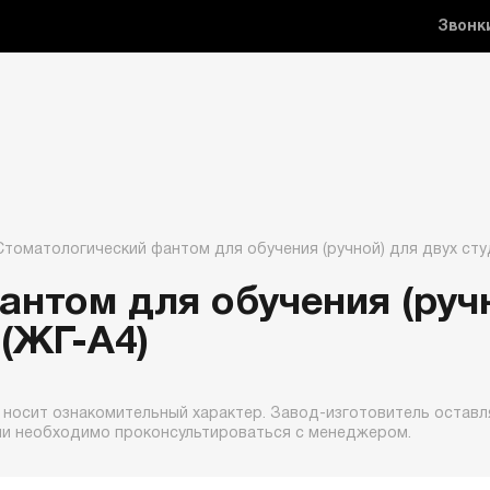
Звонк
Стоматологический фантом для обучения (ручной) для двух сту
нтом для обучения (руч
 (ЖГ-А4)
 носит ознакомительный характер. Завод-изготовитель оставля
ии необходимо проконсультироваться с менеджером.