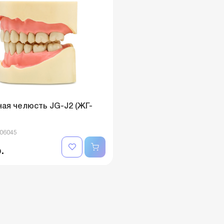
ая челюсть JG-J2 (ЖГ-
006045
.