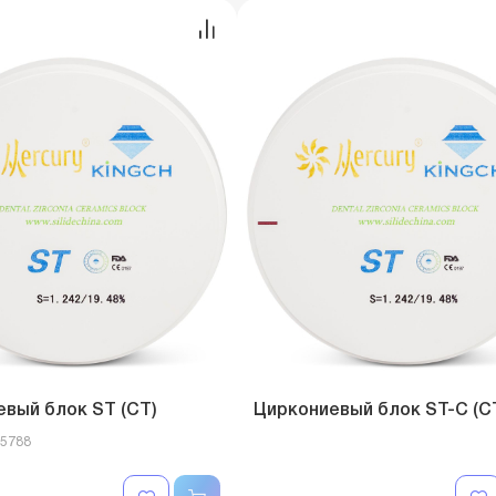
вый блок ST (СТ)
Циркониевый блок ST-C (С
05788