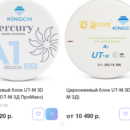
евый блок UT-M 3D
Циркониевый блок UT-M 3D
(ЮТ-М 3Д ПроМакс)
М 3Д)
05799
20 р.
от 10 490 р.