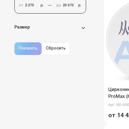
от
р.
до
р.
Размер
Циркони
ProMax 
Арт.: ND-A0
от 14 4