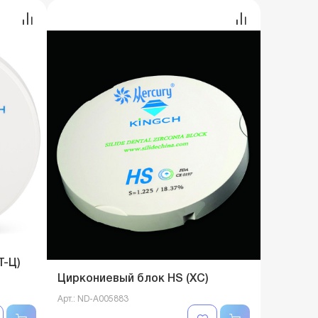
Т-Ц)
Циркониевый блок HS (ХС)
Арт.: ND-A005883