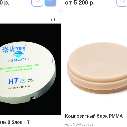
0 р.
от 5 200 р.
Композитный блок PMMA
евый блок HT
Арт.: ND-A005869