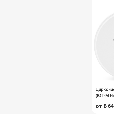
Циркони
(ЮТ-М Н
от 8 64