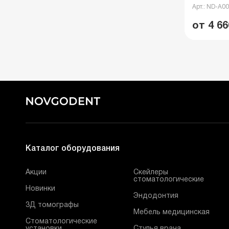
Арт.: ND-A0
от 4 66
Каталог оборудования
Акции
Скейлеры
стоматологические
Новинки
Эндодонтия
3Д томографы
Мебель медицинская
Стоматологические
установки
Стулья врача