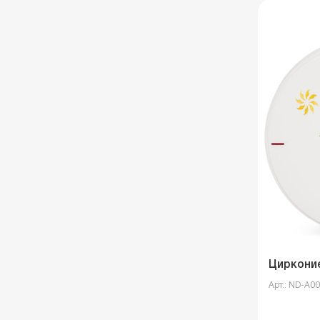
Цирконие
Арт.: ND-A0