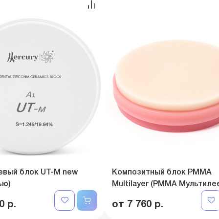
евый блок UT-M new
Композитный блок PMMA
ью)
Multilayer (РММА Мультиле
0 р.
от 7 760 р.