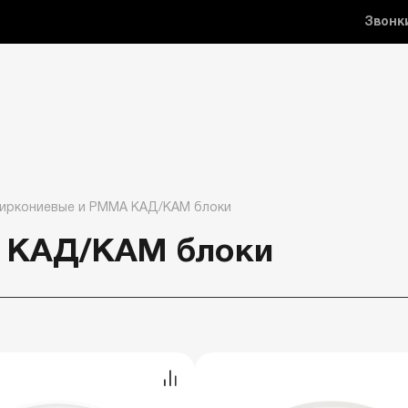
Звонк
иркониевые и РММА КАД/КАМ блоки
 КАД/КАМ блоки