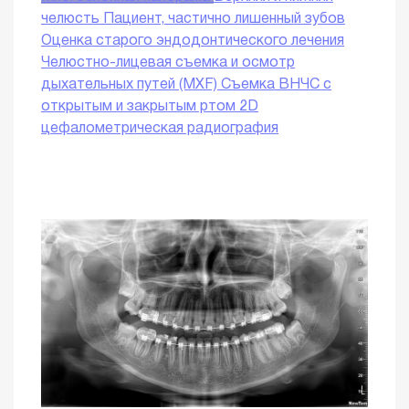
челюсть
Пациент, частично лишенный зубов
Оценка старого эндодонтического лечения
Челюстно-лицевая съемка и осмотр
дыхательных путей (MXF)
Съемка ВНЧС с
открытым и закрытым ртом
2D
цефалометрическая радиография