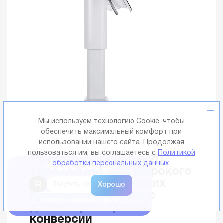
Мы используем технологию Cookie, чтобы
обеспечить максимальный комфорт при
использовании нашего сайта. Продолжая
пользоваться им, вы соглашаетесь с
Политикой
Последнее слово в 2D
обработки персональных данных
.
4 200 000 р.
технологиях для широкого
ряда диагностических
Получить консультацию
применений, также с
Оставить заявку на лизинг
детектором прямой
конверсии