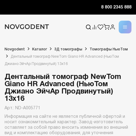
8 800 2345 888
Novgodent
Каталог
3Д томографы
Томографы НьюТом
Дентальный томограф NewTom Giano HR Advanced (НьюТом
Джиано ЭйчАр Продвинутый) 13x16
Дентальный томограф NewTom
Giano HR Advanced (НьюТом
Джиано ЭйчАр Продвинутый)
13x16
Арт.: ND-A005771
Информация на сайте не является публичной офертой и
носит ознакомительный характер. Завод-изготовитель
оставляет за собой право вносить изменения во внешний
вид и комплектацию оборудования, для уточнения