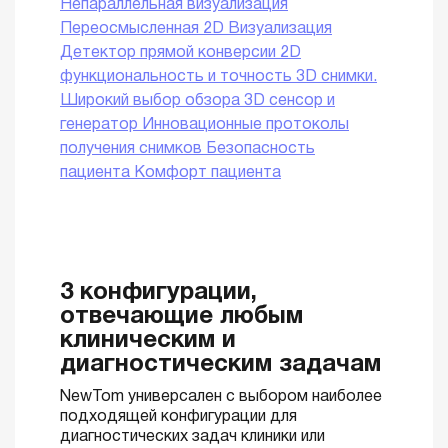
Непараллельная визуализация
Переосмысленная 2D Визуализация
Детектор прямой конверсии
2D
функциональность и точность
3D снимки.
Широкий выбор обзора
3D сенсор и
генератор
Инновационные протоколы
получения снимков
Безопасность
пациента
Комфорт пациента
3 конфигурации,
отвечающие любым
клиническим и
диагностическим задачам
NewTom универсален с выбором наиболее
подходящей конфигурации для
диагностических задач клиники или